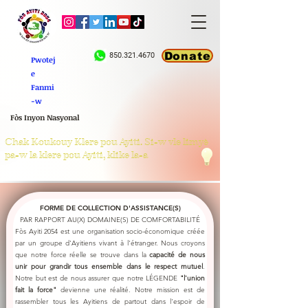
Donate
850.321.4670
Pwotej
e
Fanmi
-w
Fòs Pam
Fòs Inyon Nasyonal
Chak Koukouy Klere pou Ayiti. Si-w vle limyè
pa-w la klere pou Ayiti, klike la-a
FORME DE COLLECTION D'ASSISTANCE(S)
PAR RAPPORT AU(X) DOMAINE(S) DE COMFORTABILITÉ
Fòs Ayiti 2054 est une organisation socio-économique créée
par un groupe d'Ayitiens vivant à l'étranger. Nous croyons
que notre force réelle se trouve dans la
capacité de nous
unir pour grandir tous ensemble dans le respect mutuel
.
Notre but est de nous assurer que notre LÉGENDE
"l'union
fait la force"
devienne une réalité. Notre mission est de
rassembler tous les Ayitiens de partout dans l'espoir de