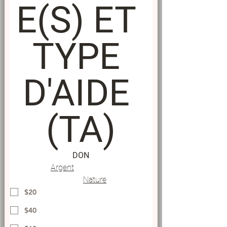
E(S) ET 
TYPE 
D'AIDE 
(TA)
DON
Argent
Nature
$20
$40