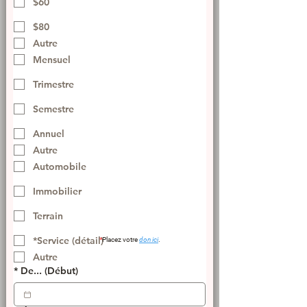
$60
$80
Autre
Mensuel
Trimestre
Semestre
Annuel
Autre
Automobile
Immobilier
Terrain
*Service (détail)
*
Placez votre
don ici
.
Autre
*
De... (Début)