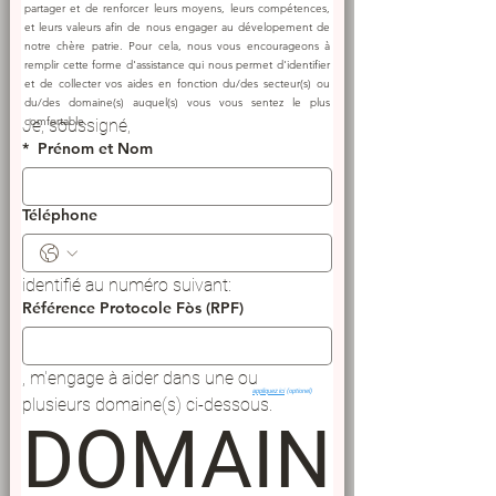
partager et de renforcer leurs moyens, leurs compétences,
et leurs valeurs afin de nous engager au dévelopement de
notre chère patrie. Pour cela, nous vous encourageons à
remplir cette forme d'assistance qui nous permet d'identifier
et de collecter vos aides en fonction du/des secteur(s) ou
du/des domaine(s) auquel(s) vous vous sentez le plus
comfortable.
Je, soussigné, 
*
Prénom et Nom
Téléphone
identifié au numéro suivant:
Référence Protocole Fòs (RPF)
, m'engage à aider dans une ou 
appliquez ici
(optionel)
plusieurs domaine(s) ci-dessous.
DOMAIN